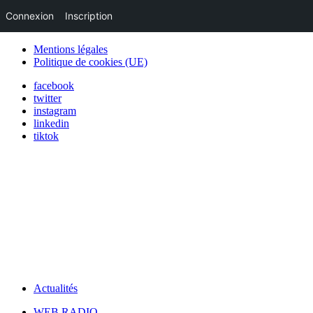
Connexion
Inscription
Mentions légales
Politique de cookies (UE)
facebook
twitter
instagram
linkedin
tiktok
Actualités
WEB RADIO