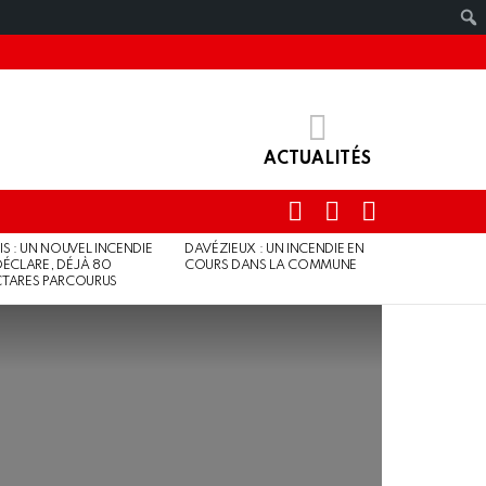
ACTUALITÉS
RECHERCHE
IDENTIFIANT
SWITCH
SKIN
IS : UN NOUVEL INCENDIE
DAVÉZIEUX : UN INCENDIE EN
DÉCLARE, DÉJÀ 80
COURS DANS LA COMMUNE
TARES PARCOURUS