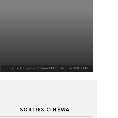
Photo d'illustration Chérie FM / Guillaume SOCKEEL
taires
SORTIES CINÉMA