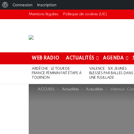
À
Connexion
Inscription
propos
Mentions légales
Politique de cookies (UE)
de
WordPress
WEB RADIO
ACTUALITÉS
AGENDA
ARDÈCHE : LE TOUR DE
VALENCE : SIX JEUNES
DERNIERS
FRANCE FÉMININ FAIT ÉTAPE À
BLESSÉS PAR BALLES DANS
ARTICLES
TOURNON
UNE FUSILLADE
You are here:
ACCUEIL
Actualités
Actualités
Valence : Contrôlé av