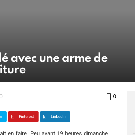
lé avec une arme de
iture
Commen
50
0
er
Pinterest
LinkedIn
lait en faire. Peu avant 19 heures dimanche