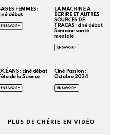
SAGES FEMMES :
LA MACHINE A
ciné débat
ÉCRIRE ET AUTRES
SOURCES DE
TRACAS : ciné débat
EN SAVOIR +
Semaine santé
mentale
EN SAVOIR +
OCÉANS : ciné débat
Ciné Passion :
Fête de la Science
Octobre 2024
EN SAVOIR +
EN SAVOIR +
PLUS DE CHÉRIE EN VIDÉO