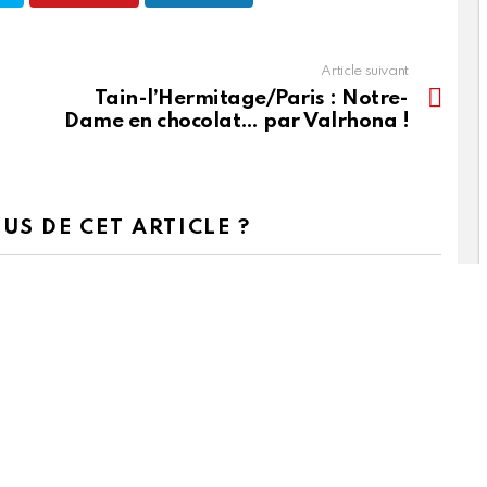
Article suivant
Tain-l’Hermitage/Paris : Notre-
Dame en chocolat… par Valrhona !
US DE CET ARTICLE ?
0
Points
 Sockeel
la pointe de l'actu. D'une réactivité et d'une rigueur sans