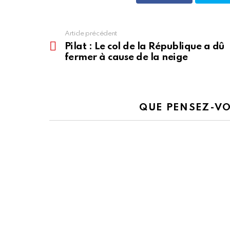
Article précédent
En
voir
Pilat : Le col de la République a dû
plus
fermer à cause de la neige
QUE PENSEZ-VO
Écrit par
Guillaume
Guillaume Sockeel, journaliste à 