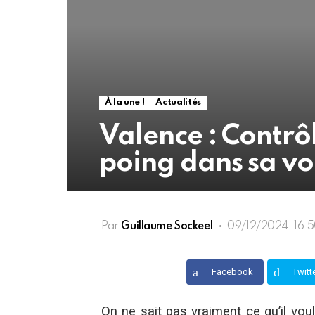
À la une !
Actualités
Valence : Contrô
poing dans sa vo
Par
Guillaume Sockeel
09/12/2024, 16:
Facebook
Twitt
On ne sait pas vraiment ce qu’il vou