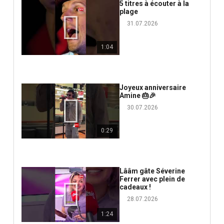
5 titres à écouter à la
plage
31.07.2026
1:04
Joyeux anniversaire
Amine 🎂🎉
30.07.2026
0:29
Lââm gâte Séverine
Ferrer avec plein de
cadeaux !
28.07.2026
1:24