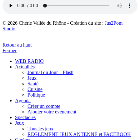
© 2026 Chérie Vallée du Rhône - Création du site :
Jus2Pom
Studio
.
Retour au haut
Fermer
WEB RADIO
Actualités
Journal du Jour – Flash
Jeux
Santé
Cuisine
Politique
Agenda
Créer un compte
Ajouter votre évènement
Spectacles
Jeux
Tous les jeux
REGLEMENT JEUX ANTENNE et FACEBOOK
Cinéma