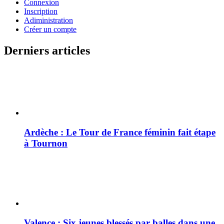
Connexion
Inscription
Adiministration
Créer un compte
Derniers articles
Ardèche : Le Tour de France féminin fait étape
à Tournon
Valence : Six jeunes blessés par balles dans une