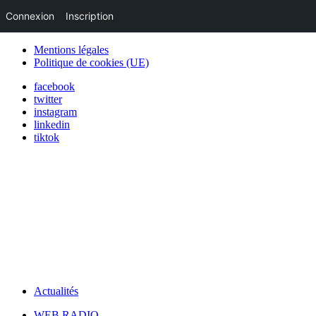
Connexion
Inscription
Mentions légales
Politique de cookies (UE)
facebook
twitter
instagram
linkedin
tiktok
Actualités
WEB RADIO