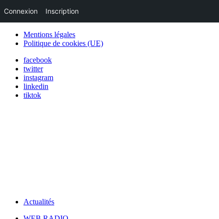
Connexion
Inscription
Mentions légales
Politique de cookies (UE)
facebook
twitter
instagram
linkedin
tiktok
Actualités
WEB RADIO