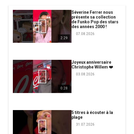
Séverine Ferrer nous
présente sa collection
de Funko Pop des stars
des années 2000 !
07.08.2026
2:29
Joyeux anniversaire
Christophe Willem ❤️
03.08.2026
0:28
5 titres à écouter à la
plage
31.07.2026