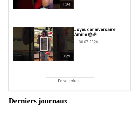
1:04
Joyeux anniversaire
Amine 🎂🎉
30.07.2026
0:29
En voir plus...
Derniers journaux