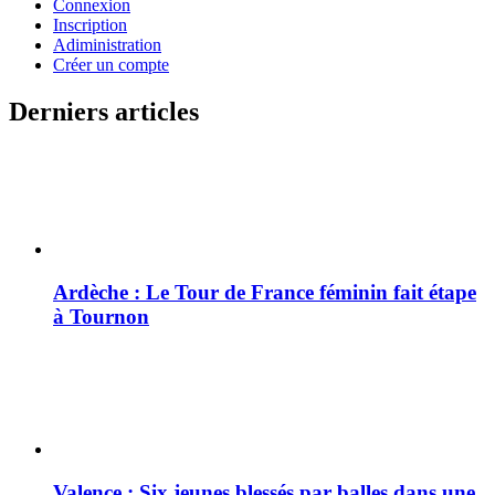
Connexion
Inscription
Adiministration
Créer un compte
Derniers articles
Ardèche : Le Tour de France féminin fait étape
à Tournon
Valence : Six jeunes blessés par balles dans une