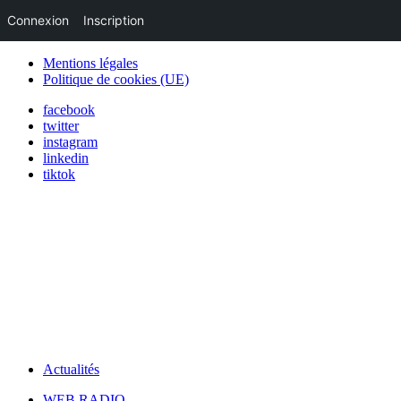
Connexion
Inscription
Mentions légales
Politique de cookies (UE)
facebook
twitter
instagram
linkedin
tiktok
Actualités
WEB RADIO