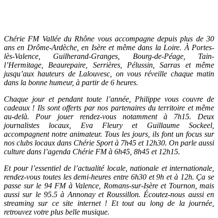
Chérie FM Vallée du Rhône vous accompagne depuis plus de 30
ans en Drôme-Ardèche, en Isère et même dans la Loire. À Portes-
lès-Valence, Guilherand-Granges, Bourg-de-Péage, Tain-
l’Hermitage, Beaurepaire, Serrières, Pélussin, Sarras et même
jusqu’aux hauteurs de Lalouvesc, on vous réveille chaque matin
dans la bonne humeur, à partir de 6 heures.
Chaque jour et pendant toute l’année, Philippe vous couvre de
cadeaux ! Ils sont offerts par nos partenaires du territoire et même
au-delà. Pour jouer rendez-vous notamment à 7h15. Deux
journalistes locaux, Eva Fleury et Guillaume Sockeel,
accompagnent notre animateur. Tous les jours, ils font un focus sur
nos clubs locaux dans Chérie Sport à 7h45 et 12h30. On parle aussi
culture dans l’agenda Chérie FM à 6h45, 8h45 et 12h15.
Et pour l’essentiel de l’actualité locale, nationale et internationale,
rendez-vous toutes les demi-heures entre 6h30 et 9h et à 12h. Ça se
passe sur le 94 FM à Valence, Romans-sur-Isère et Tournon, mais
aussi sur le 95.5 à Annonay et Roussillon. Écoutez-nous aussi en
streaming sur ce site internet ! Et tout au long de la journée,
retrouvez votre plus belle musique.