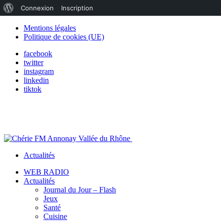
À
Connexion
Inscription
propos
Mentions légales
Politique de cookies (UE)
de
facebook
WordPress
twitter
instagram
linkedin
tiktok
Actualités
WEB RADIO
Actualités
Journal du Jour – Flash
Jeux
Santé
Cuisine