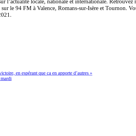
 l’actualité locale, nationale et internationale. Retrouvez 
t sur le 94 FM à Valence, Romans-sur-Isère et Tournon. Vou
 2021.
 victoire, en espérant que ça en apporte d’autres »
 mardi