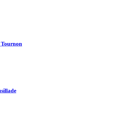
à Tournon
usillade