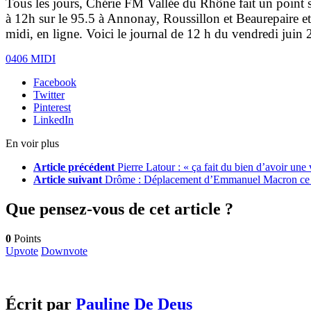
Tous les jours, Chérie FM Vallée du Rhône fait un point sur
à 12h sur le 95.5 à Annonay, Roussillon et Beaurepaire e
midi, en ligne. Voici le journal de 12 h du vendredi juin
0406 MIDI
Facebook
Twitter
Pinterest
LinkedIn
En voir plus
Article précédent
Pierre Latour : « ça fait du bien d’avoir une
Article suivant
Drôme : Déplacement d’Emmanuel Macron ce
Que pensez-vous de cet article ?
0
Points
Upvote
Downvote
Écrit par
Pauline De Deus