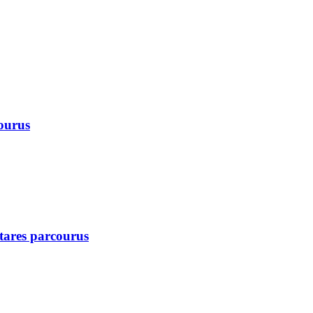
courus
ctares parcourus