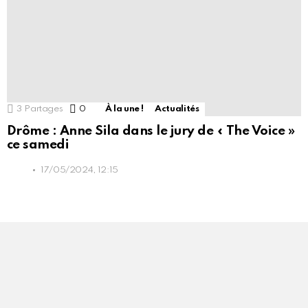
3
Partages
0
Commentaires
À la une !
Actualités
Drôme : Anne Sila dans le jury de « The Voice »
ce samedi
17/05/2024, 12:15