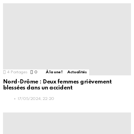
PLUS
D'ARTICLES
4
Partages
0
Commentaires
À la une !
Actualités
Nord-Drôme : Deux femmes grièvement
blessées dans un accident
17/05/2024, 22:20