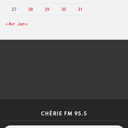
27
28
29
30
31
« Avr
Juin »
CHÉRIE FM 95.5