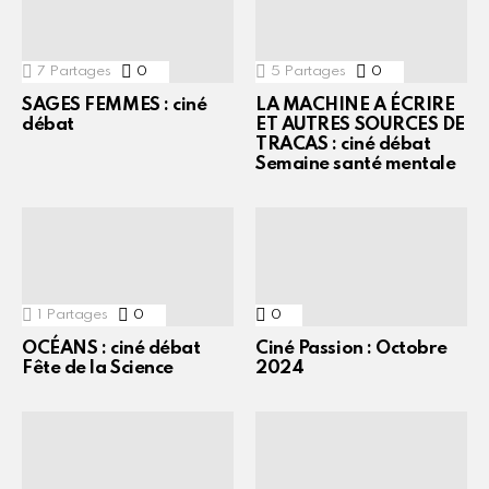
7
Partages
0
Commentaires
5
Partages
0
Commentaires
SAGES FEMMES : ciné
LA MACHINE A ÉCRIRE
débat
ET AUTRES SOURCES DE
TRACAS : ciné débat
Semaine santé mentale
1
Partages
0
Commentaires
0
Commentaires
OCÉANS : ciné débat
Ciné Passion : Octobre
Fête de la Science
2024