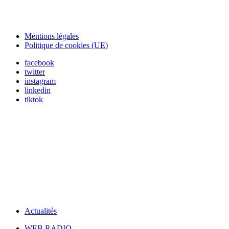
Mentions légales
Politique de cookies (UE)
facebook
twitter
instagram
linkedin
tiktok
Actualités
WEB RADIO