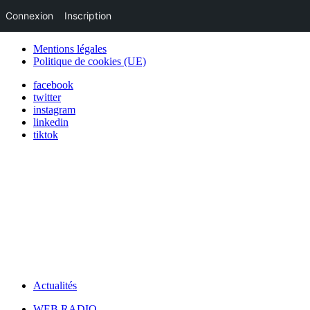
Connexion
Inscription
Mentions légales
Politique de cookies (UE)
facebook
twitter
instagram
linkedin
tiktok
Actualités
WEB RADIO