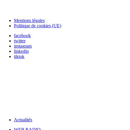
Mentions légales
Politique de cookies (UE)
facebook
twitter
instagram
linkedin
tiktok
Actualités
WEB RADIO