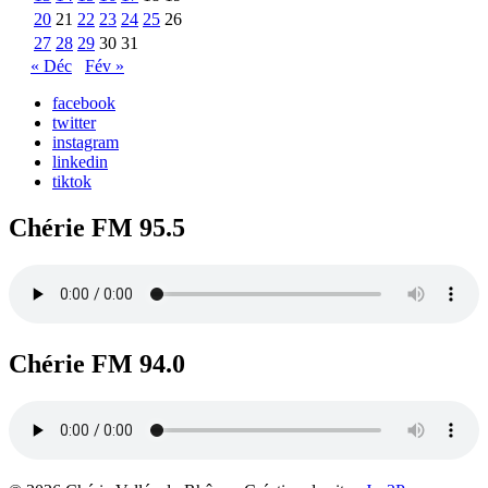
20
21
22
23
24
25
26
27
28
29
30
31
« Déc
Fév »
facebook
twitter
instagram
linkedin
tiktok
Chérie FM 95.5
Chérie FM 94.0