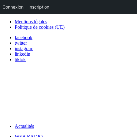
Connexion
Inscription
Mentions légales
Politique de cookies (UE)
facebook
twitter
instagram
linkedin
tiktok
Actualités
WEB RADIO