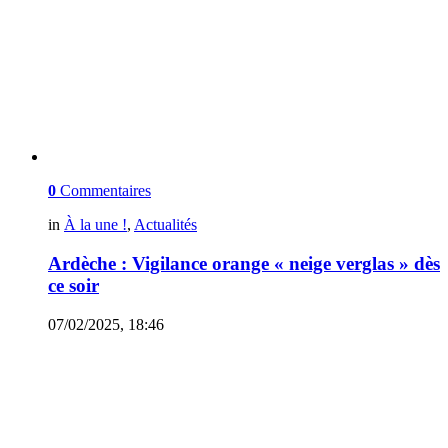
0
Commentaires
in
À la une !
,
Actualités
Ardèche : Vigilance orange « neige verglas » dès
ce soir
07/02/2025, 18:46