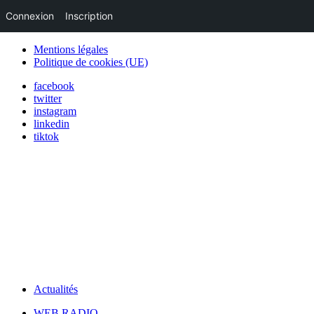
Connexion
Inscription
Mentions légales
Politique de cookies (UE)
facebook
twitter
instagram
linkedin
tiktok
Actualités
WEB RADIO