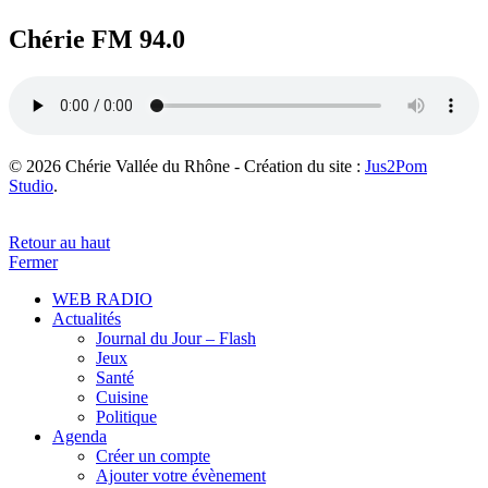
Chérie FM 94.0
© 2026 Chérie Vallée du Rhône - Création du site :
Jus2Pom
Studio
.
Retour au haut
Fermer
WEB RADIO
Actualités
Journal du Jour – Flash
Jeux
Santé
Cuisine
Politique
Agenda
Créer un compte
Ajouter votre évènement