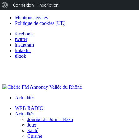
À
Connexion
Inscription
propos
Mentions légales
Politique de cookies (UE)
de
facebook
WordPress
twitter
instagram
linkedin
tiktok
Actualités
WEB RADIO
Actualités
Journal du Jour – Flash
Jeux
Santé
Cuisine