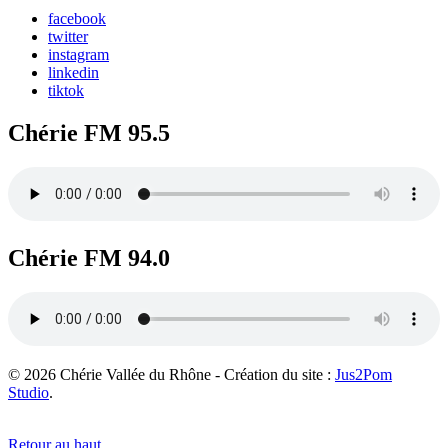
facebook
twitter
instagram
linkedin
tiktok
Chérie FM 95.5
Chérie FM 94.0
© 2026 Chérie Vallée du Rhône - Création du site :
Jus2Pom
Studio
.
Retour au haut