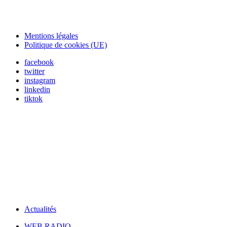
Mentions légales
Politique de cookies (UE)
facebook
twitter
instagram
linkedin
tiktok
Actualités
WEB RADIO