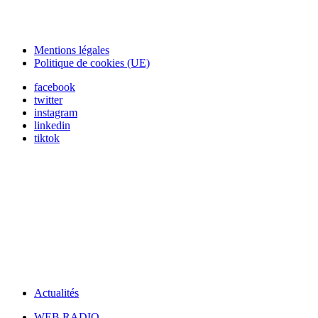
Mentions légales
Politique de cookies (UE)
facebook
twitter
instagram
linkedin
tiktok
Actualités
WEB RADIO