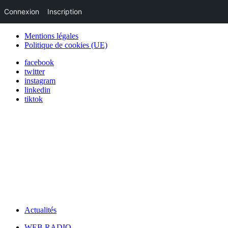
Connexion
Inscription
Mentions légales
Politique de cookies (UE)
facebook
twitter
instagram
linkedin
tiktok
Actualités
WEB RADIO