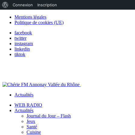
À
Connexion
Inscription
propos
Mentions légales
Politique de cookies (UE)
de
facebook
WordPress
twitter
instagram
linkedin
tiktok
Actualités
WEB RADIO
Actualités
Journal du Jour – Flash
Jeux
Santé
Cuisine