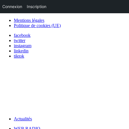
Connexion
Inscription
Mentions légales
Politique de cookies (UE)
facebook
twitter
instagram
linkedin
tiktok
Actualités
WEB RADIO