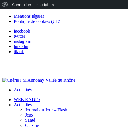
À
Connexion
Inscription
propos
Mentions légales
Politique de cookies (UE)
de
facebook
WordPress
twitter
instagram
linkedin
tiktok
Actualités
WEB RADIO
Actualités
Journal du Jour – Flash
Jeux
Santé
Cuisine