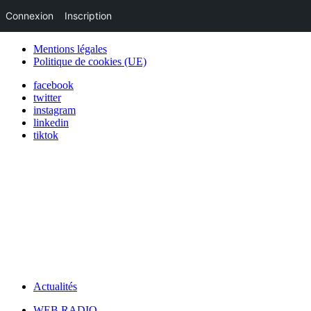
Connexion
Inscription
Mentions légales
Politique de cookies (UE)
facebook
twitter
instagram
linkedin
tiktok
Actualités
WEB RADIO