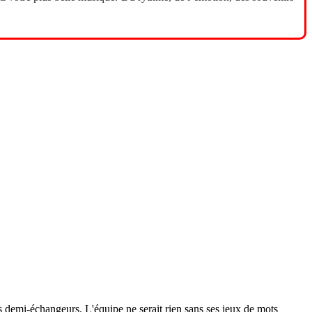
 les demi-échangeurs. L'équipe ne serait rien sans ses jeux de mots