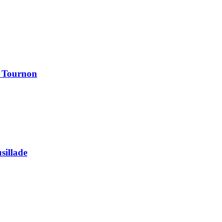
à Tournon
usillade