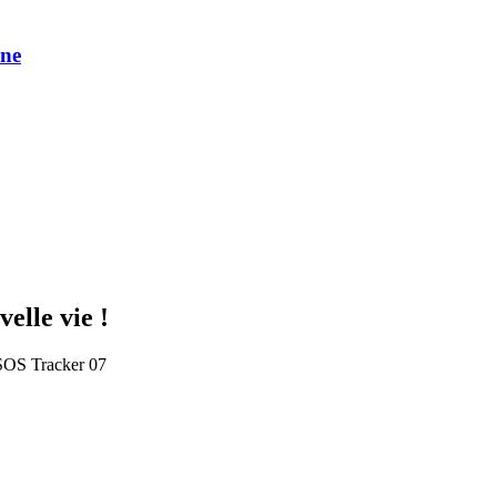
une
elle vie !
n SOS Tracker 07