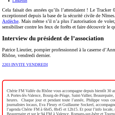
LinkedIn
Cela faisait des années qu’ils l’attendaient ! Le Tracke
exceptionnel depuis la base de la sécurité civile de Nîmes
Ardèche
. Mais même s’il n’a plus l’autorisation de voler,
sensibiliser contre les feux de forêts et faire découvrir le
Interview du président de l’association
Patrice Lieutier, pompier professionnel à la caserne d’Ann
Rhône, vendredi dernier.
2203 INVITE VENDREDI
Chérie FM Vallée du Rhône vous accompagne depuis bientôt 30 an
A Portes-lès-Valence, Bourg-de-Péage, Saint-Vallier, Beaurepaire,
heures. Chaque jour et pendant toute l’année, Philippe vous cou
journalistes locaux, Eva Fleury et Guillaume Sockeel, accompagnen
l’agenda Chérie FM à 6h45, 8h45 et 12h15. Et pour l’info locale, n
Beaurepaire et sur le 94 FM à Valence, Romans-sur-Isère et Tournon