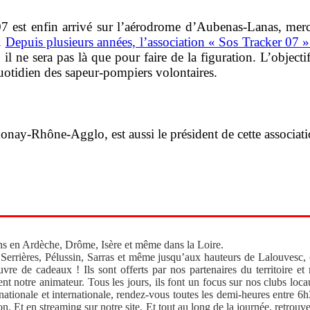
r 07 est enfin arrivé sur l’aérodrome d’Aubenas-Lanas, me
.
Depuis plusieurs années, l’association « Sos Tracker 07 » 
 il ne sera pas là que pour faire de la figuration. L’object
 quotidien des sapeur-pompiers volontaires.
onay-Rhône-Agglo, est aussi le président de cette associati
s en Ardèche, Drôme, Isère et même dans la Loire.
 Serrières, Pélussin, Sarras et même jusqu’aux hauteurs de Lalouvesc,
vre de cadeaux ! Ils sont offerts par nos partenaires du territoir
t notre animateur. Tous les jours, ils font un focus sur nos clubs loc
ationale et internationale, rendez-vous toutes les demi-heures entre 6h
. Et en streaming sur notre site. Et tout au long de la journée, retrouv