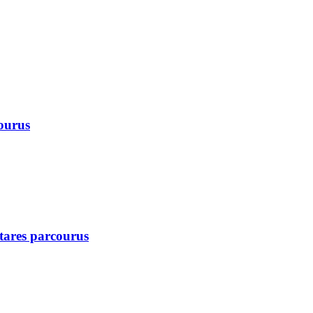
courus
ctares parcourus