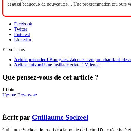
et aussi beaucoup de nouveautés… Une programmation toujours var
Facebook
Twitter
Pinterest
LinkedIn
En voir plus
Article précédent
Bourg-lès-Valence : Ivre, un chauffard ble
Article suivant
Une fusillade éclate à Valence
Que pensez-vous de cet article ?
1
Point
Upvote
Downvote
Écrit par
Guillaume Sockeel
Guillaume Sockeel, journaliste à la pointe de l'actu. D'une réactivité et