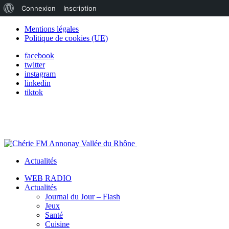
À
Connexion
Inscription
propos
Mentions légales
Politique de cookies (UE)
de
facebook
WordPress
twitter
instagram
linkedin
tiktok
Actualités
WEB RADIO
Actualités
Journal du Jour – Flash
Jeux
Santé
Cuisine