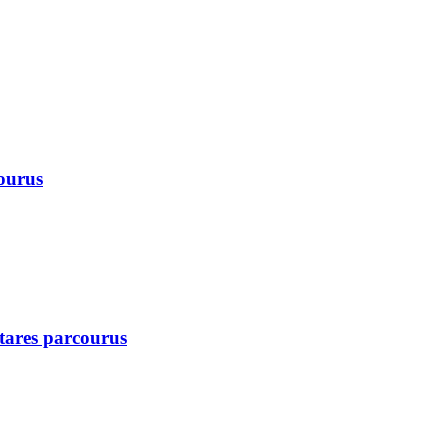
courus
ctares parcourus