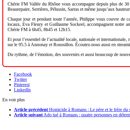
Chérie FM Vallée du Rhône vous accompagne depuis plus de 30 a
Beaurepaire, Serrières, Pélussin, Sarras et même jusqu’aux hauteur
Chaque jour et pendant toute l’année, Philippe vous couvre de ca
locaux, Eva Fleury et Guillaume Sockeel, accompagnent notre anim
Chérie FM à 6h45, 8h45 et 12h15.
Et pour l’essentiel de l’actualité locale, nationale et internationa
sur le 95.5 à Annonay et Roussillon. Écoutez-nous aussi en streaming
Du rythme, de l’émotion, des souvenirs et aussi beaucoup de nou
Facebook
Twitter
Pinterest
LinkedIn
En voir plus
Article précédent
Homicide à Romans : Le père et le frère du s
Article suivant
Ado tué à Romans : quatre personnes en détent