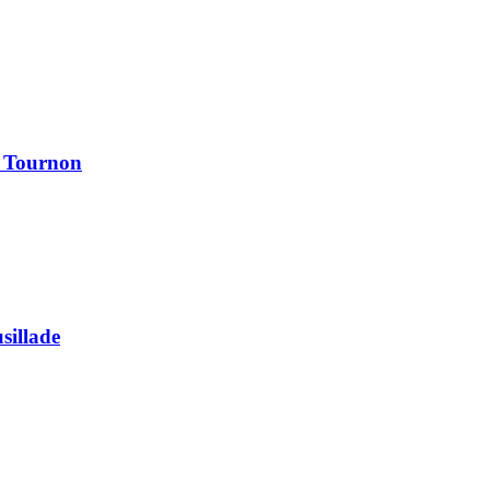
à Tournon
usillade