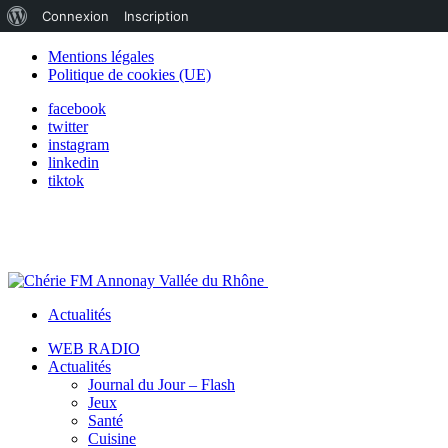
À
Connexion
Inscription
propos
Mentions légales
Politique de cookies (UE)
de
facebook
WordPress
twitter
instagram
linkedin
tiktok
Actualités
WEB RADIO
Actualités
Journal du Jour – Flash
Jeux
Santé
Cuisine