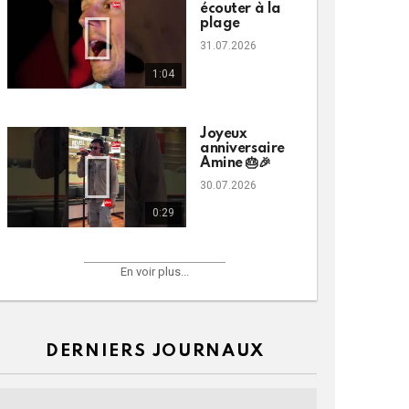
écouter à la
plage
31.07.2026
1:04
Joyeux
anniversaire
Amine 🎂🎉
30.07.2026
0:29
En voir plus...
DERNIERS JOURNAUX