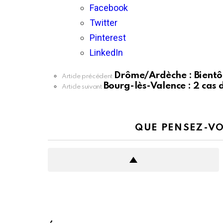
Facebook
Twitter
Pinterest
LinkedIn
Drôme/Ardèche : Bientô
En
Article précédent
voir
Bourg-lès-Valence : 2 cas 
Article suivant
plus
QUE PENSEZ-VO