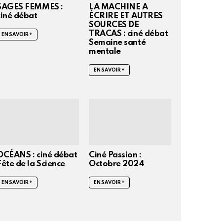
SAGES FEMMES :
LA MACHINE A
ciné débat
ÉCRIRE ET AUTRES
SOURCES DE
TRACAS : ciné débat
EN SAVOIR +
Semaine santé
mentale
EN SAVOIR +
OCÉANS : ciné débat
Ciné Passion :
Fête de la Science
Octobre 2024
EN SAVOIR +
EN SAVOIR +