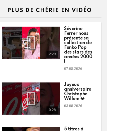
PLUS DE CHÉRIE EN VIDÉO
Séverine
Ferrer nous
présente sa
collection de
Funko Pop
des stars des
2:29
années 2000
!
07.08.2026
Joyeux
anniversaire
Christophe
Willem ❤️
03.08.2026
0:28
5 titres à