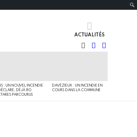
ACTUALITÉS
RECHERCHE
IDENTIFIANT
SWITCH
SKIN
IS : UN NOUVEL INCENDIE
DAVÉZIEUX : UN INCENDIE EN
DÉCLARE, DÉJÀ 80
COURS DANS LA COMMUNE
TARES PARCOURUS