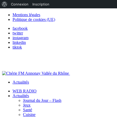
À
Connexion
Inscription
propos
Mentions légales
Politique de cookies (UE)
de
facebook
WordPress
twitter
instagram
linkedin
tiktok
Actualités
WEB RADIO
Actualités
Journal du Jour – Flash
Jeux
Santé
Cuisine