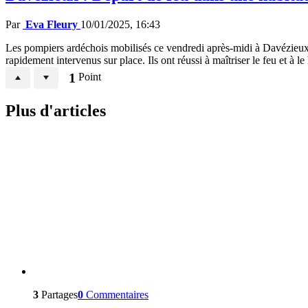
Par
Eva Fleury
10/01/2025, 16:43
Les pompiers ardéchois mobilisés ce vendredi après-midi à Davézieux,
rapidement intervenus sur place. Ils ont réussi à maîtriser le feu et à le
1
Point
Plus d'articles
3
Partages
0
Commentaires