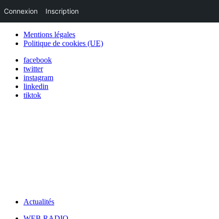
Connexion
Inscription
Mentions légales
Politique de cookies (UE)
facebook
twitter
instagram
linkedin
tiktok
Actualités
WEB RADIO