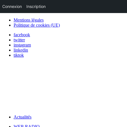
Connexion
Inscription
Mentions légales
Politique de cookies (UE)
facebook
twitter
instagram
linkedin
tiktok
Actualités
WEB RADIO