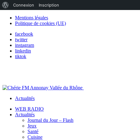
À
Connexion
Inscription
propos
Mentions légales
Politique de cookies (UE)
de
facebook
WordPress
twitter
instagram
linkedin
tiktok
Actualités
WEB RADIO
Actualités
Journal du Jour – Flash
Jeux
Santé
Cuisine