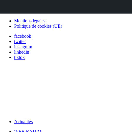
Mentions légales
Politique de cookies (UE)
facebook
twitter
instagram
linkedin
tiktok
Actualités
WEB RADIO