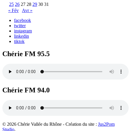
25
26
27
28
29
30
31
« Fév
Avr »
facebook
twitter
instagram
linkedin
tiktok
Chérie FM 95.5
Chérie FM 94.0
© 2026 Chérie Vallée du Rhône - Création du site :
Jus2Pom
Studio
.