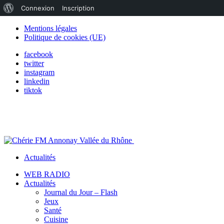
À
Connexion
Inscription
propos
Mentions légales
Politique de cookies (UE)
de
facebook
WordPress
twitter
instagram
linkedin
tiktok
Actualités
WEB RADIO
Actualités
Journal du Jour – Flash
Jeux
Santé
Cuisine