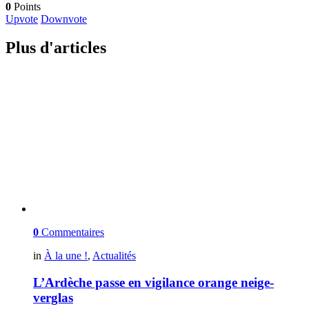
0
Points
Upvote
Downvote
Plus d'articles
0
Commentaires
in
À la une !
,
Actualités
L’Ardèche passe en vigilance orange neige-
verglas