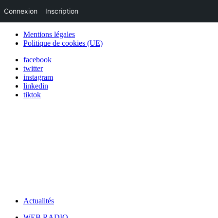
Connexion
Inscription
Mentions légales
Politique de cookies (UE)
facebook
twitter
instagram
linkedin
tiktok
Actualités
WEB RADIO