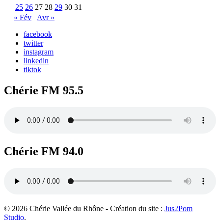
25
26
27
28
29
30
31
« Fév
Avr »
facebook
twitter
instagram
linkedin
tiktok
Chérie FM 95.5
Chérie FM 94.0
© 2026 Chérie Vallée du Rhône - Création du site :
Jus2Pom
Studio
.