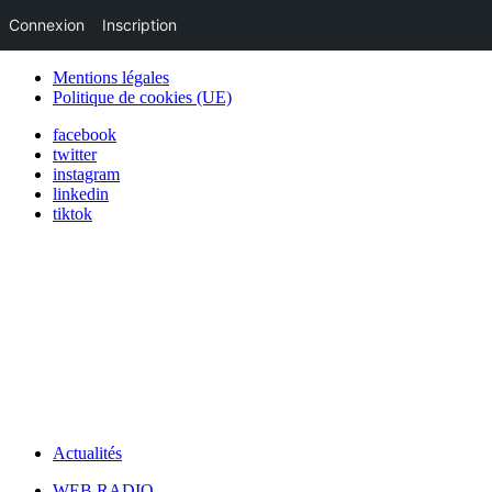
Connexion
Inscription
Mentions légales
Politique de cookies (UE)
facebook
twitter
instagram
linkedin
tiktok
Actualités
WEB RADIO