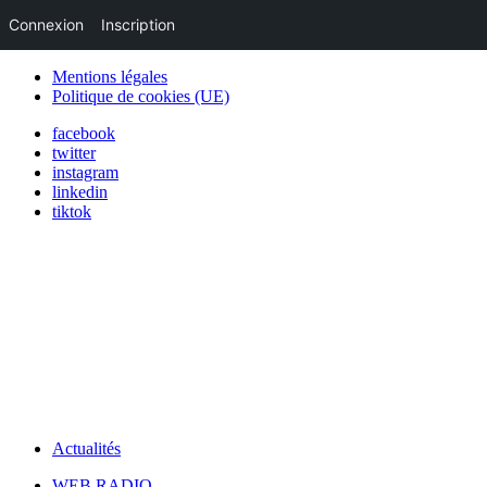
Connexion
Inscription
Mentions légales
Politique de cookies (UE)
facebook
twitter
instagram
linkedin
tiktok
Actualités
WEB RADIO