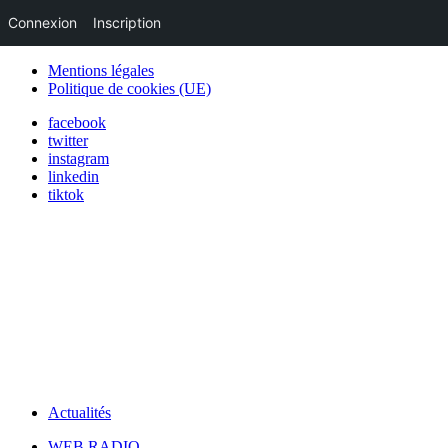
Connexion
Inscription
Mentions légales
Politique de cookies (UE)
facebook
twitter
instagram
linkedin
tiktok
Actualités
WEB RADIO