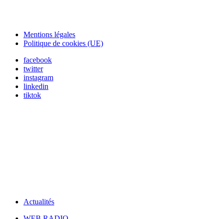
Mentions légales
Politique de cookies (UE)
facebook
twitter
instagram
linkedin
tiktok
Actualités
WEB RADIO