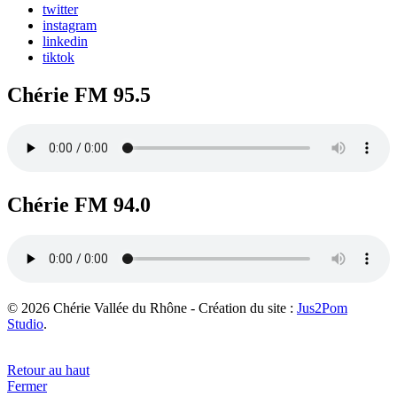
twitter
instagram
linkedin
tiktok
Chérie FM 95.5
Chérie FM 94.0
© 2026 Chérie Vallée du Rhône - Création du site :
Jus2Pom
Studio
.
Retour au haut
Fermer