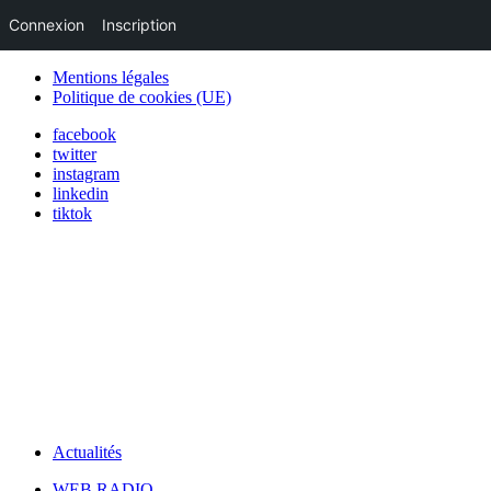
Connexion
Inscription
Mentions légales
Politique de cookies (UE)
facebook
twitter
instagram
linkedin
tiktok
Actualités
WEB RADIO