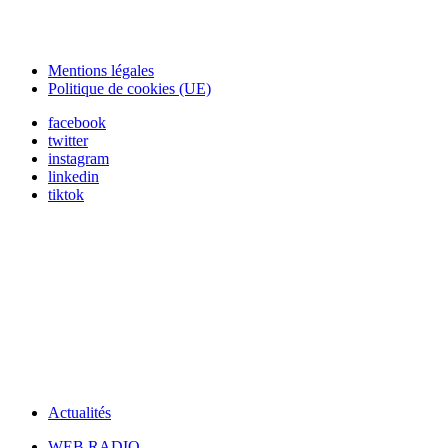
Mentions légales
Politique de cookies (UE)
facebook
twitter
instagram
linkedin
tiktok
Actualités
WEB RADIO