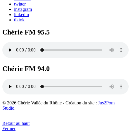
twitter
instagram
linkedin
tiktok
Chérie FM 95.5
Chérie FM 94.0
© 2026 Chérie Vallée du Rhône - Création du site :
Jus2Pom
Studio
.
Retour au haut
Fermer