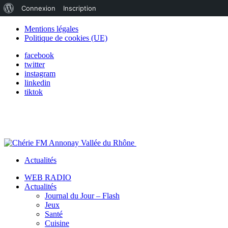
À
Connexion
Inscription
propos
Mentions légales
Politique de cookies (UE)
de
facebook
WordPress
twitter
instagram
linkedin
tiktok
Actualités
WEB RADIO
Actualités
Journal du Jour – Flash
Jeux
Santé
Cuisine