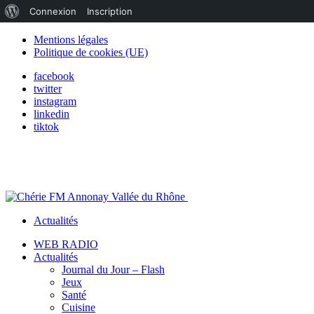
À
Connexion
Inscription
propos
Mentions légales
Politique de cookies (UE)
de
facebook
WordPress
twitter
instagram
linkedin
tiktok
Actualités
WEB RADIO
Actualités
Journal du Jour – Flash
Jeux
Santé
Cuisine