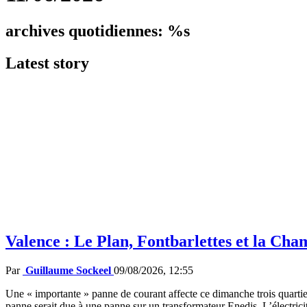
archives quotidiennes: %s
Latest
story
Valence : Le Plan, Fontbarlettes et la Cha
Par
Guillaume Sockeel
09/08/2026, 12:55
Une « importante » panne de courant affecte ce dimanche trois quartier
panne serait due à une panne sur un transformateur Enedis. L’électricit