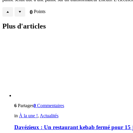
0
Points
Plus d'articles
6
Partages
0
Commentaires
in
À la une !
,
Actualités
Davézieux : Un restaurant kebab fermé pour 15 