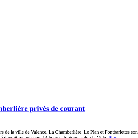
mberlière privés de courant
s de la ville de Valence. La Chamberlière, Le Plan et Fontbarlettes sont
é devrait revenir vers 14 heures, toujours selon la Ville.
Plus