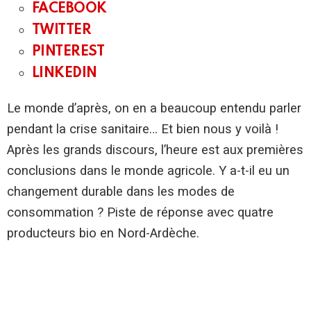
:
FACEBOOK
après
TWITTER
la
crise
PINTEREST
sanitaire,
le
LINKEDIN
monde
d’après
se
Le monde d’après, on en a beaucoup entendu parler
fait
pendant la crise sanitaire… Et bien nous y voilà !
attendre
Après les grands discours, l’heure est aux premières
conclusions dans le monde agricole. Y a-t-il eu un
changement durable dans les modes de
consommation ? Piste de réponse avec quatre
producteurs bio en Nord-Ardèche.