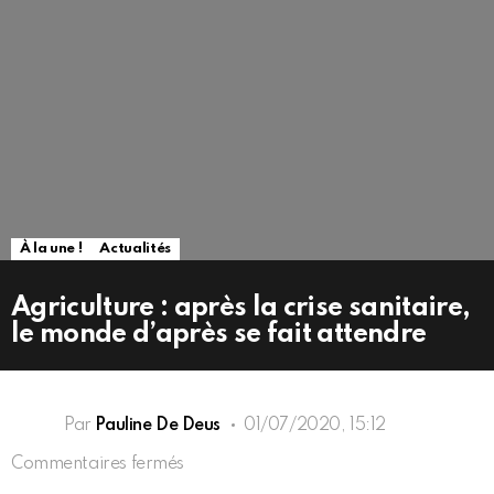
À la une !
Actualités
Agriculture : après la crise sanitaire,
le monde d’après se fait attendre
Par
Pauline De Deus
01/07/2020, 15:12
sur
Commentaires fermés
Agriculture