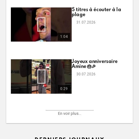
5 titres à écouter à la
plage
31.07.2026
1:04
Joyeux anniversaire
Amine 🎂🎉
30.07.2026
0:29
En voir plus...