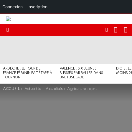
Connexion
Inscription
RECHE
I
FOLLOW
Menu
US
DERNIERS
ARTICLES
ARDÈCHE : LE TOUR DE
VALENCE : SIX JEUNES
DIOIS : L
FRANCE FÉMININ FAIT ÉTAPE À
BLESSÉS PAR BALLES DANS
MOINS 2
TOURNON
UNE FUSILLADE
You are here:
ACCUEIL
Actualités
Actualités
Agriculture : après la crise sanitaire, le monde d’après se fait attendre