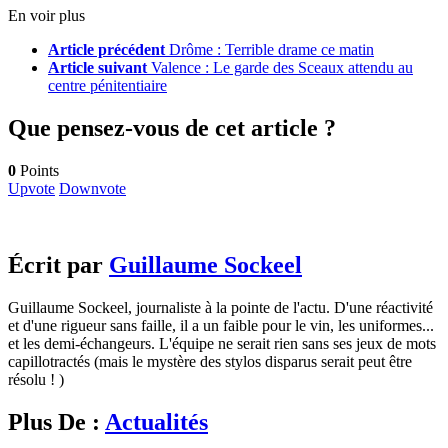
En voir plus
Article précédent
Drôme : Terrible drame ce matin
Article suivant
Valence : Le garde des Sceaux attendu au
centre pénitentiaire
Que pensez-vous de cet article ?
0
Points
Upvote
Downvote
Écrit par
Guillaume Sockeel
Guillaume Sockeel, journaliste à la pointe de l'actu. D'une réactivité
et d'une rigueur sans faille, il a un faible pour le vin, les uniformes...
et les demi-échangeurs. L'équipe ne serait rien sans ses jeux de mots
capillotractés (mais le mystère des stylos disparus serait peut être
résolu ! )
Plus De :
Actualités