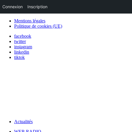
Connexion
Inscription
Mentions légales
Politique de cookies (UE)
facebook
twitter
instagram
linkedin
tiktok
Actualités
WEB RADIO