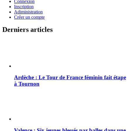
Connexion
Inscription
Adiministration
Créer un compte
Derniers articles
Ardèche : Le Tour de France féminin fait étape
à Tournon
Valence : Six jeunes blessés par balles dans une