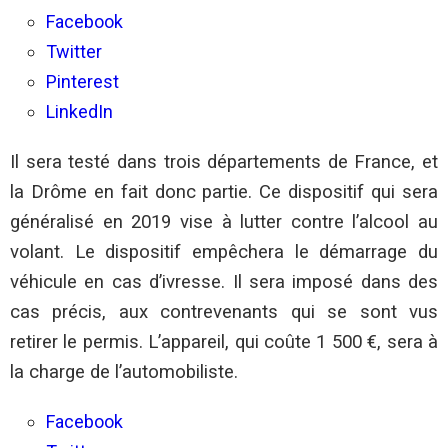
Drôme
:
Facebook
L’éthylotest
Twitter
anti-
démarrage
Pinterest
entre
en
LinkedIn
vigueur
aujourd’hui
Il sera testé dans trois départements de France, et
la Drôme en fait donc partie. Ce dispositif qui sera
généralisé en 2019 vise à lutter contre l’alcool au
volant. Le dispositif empêchera le démarrage du
véhicule en cas d’ivresse. Il sera imposé dans des
cas précis, aux contrevenants qui se sont vus
retirer le permis. L’appareil, qui coûte 1 500 €, sera à
la charge de l’automobiliste.
Facebook