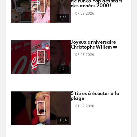
de Funko Pop des stars
des années 2000 !
07.08.2026
2:29
Joyeux anniversaire
Christophe Willem ❤️
03.08.2026
0:28
5 titres à écouter à la
plage
31.07.2026
1:04