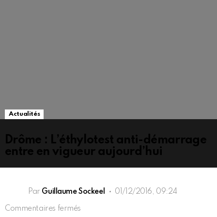
Actualités
Drôme : L’éthylotest anti-démarrage
entre en vigueur aujourd’hui
Par
Guillaume Sockeel
01/12/2016, 09:24
sur
Commentaires fermés