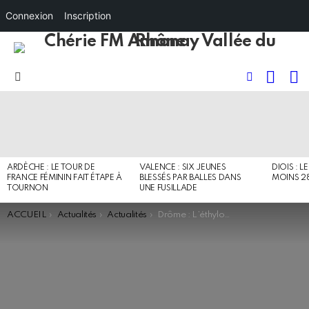
Connexion
Inscription
RECHE
I
FOLLOW
Menu
US
DERNIERS
ARTICLES
ARDÈCHE : LE TOUR DE
VALENCE : SIX JEUNES
DIOIS : L
FRANCE FÉMININ FAIT ÉTAPE À
BLESSÉS PAR BALLES DANS
MOINS 2
TOURNON
UNE FUSILLADE
You are here:
ACCUEIL
Actualités
Actualités
Drôme : L’éthylotest anti-démarrage entre en vigueur aujourd’hui