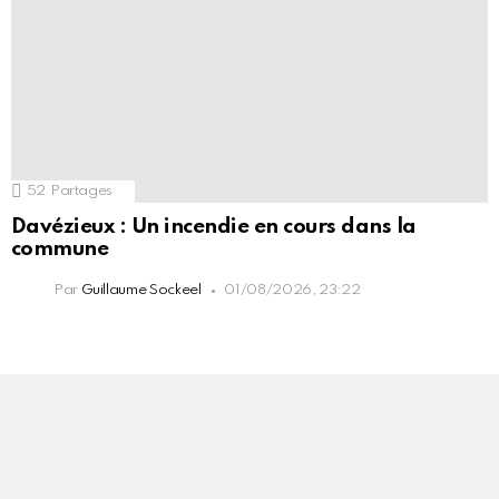
52
Partages
Davézieux : Un incendie en cours dans la
commune
Par
Guillaume Sockeel
01/08/2026, 23:22