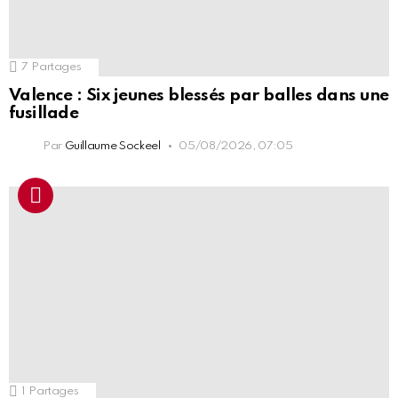
7
Partages
Valence : Six jeunes blessés par balles dans une
fusillade
Par
Guillaume Sockeel
05/08/2026, 07:05
1
Partages