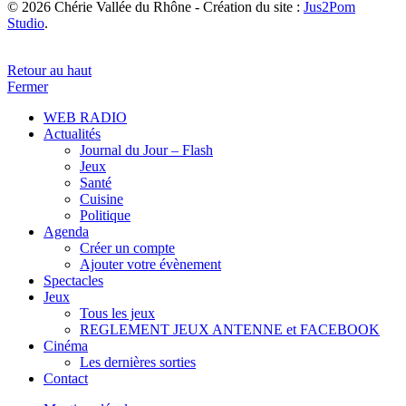
© 2026 Chérie Vallée du Rhône - Création du site :
Jus2Pom
Studio
.
Retour au haut
Fermer
WEB RADIO
Actualités
Journal du Jour – Flash
Jeux
Santé
Cuisine
Politique
Agenda
Créer un compte
Ajouter votre évènement
Spectacles
Jeux
Tous les jeux
REGLEMENT JEUX ANTENNE et FACEBOOK
Cinéma
Les dernières sorties
Contact