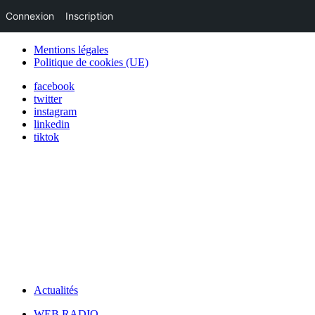
Connexion
Inscription
Mentions légales
Politique de cookies (UE)
facebook
twitter
instagram
linkedin
tiktok
Actualités
WEB RADIO