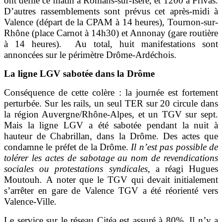
ont défilé ce matin à Romans-sur-Isère, et 1200 à Privas.
D’autres rassemblements sont prévus cet après-midi à
Valence (départ de la CPAM à 14 heures), Tournon-sur-
Rhône (place Carnot à 14h30) et Annonay (gare routière
à 14 heures). Au total, huit manifestations sont
annoncées sur le périmètre Drôme-Ardéchois.
La ligne LGV sabotée dans la Drôme
Conséquence de cette colère : la journée est fortement
perturbée. Sur les rails, un seul TER sur 20 circule dans
la région Auvergne/Rhône-Alpes, et un TGV sur sept.
Mais la ligne LGV a été sabotée pendant la nuit à
hauteur de Chabrillan, dans la Drôme. Des actes que
condamne le préfet de la Drôme.
Il n’est pas possible de
tolérer les actes de sabotage au nom de revendications
sociales ou protestations syndicales,
a réagi Hugues
Moutouh
.
A noter que le TGV qui devait initialement
s’arrêter en gare de Valence TGV a été réorienté vers
Valence-Ville.
Le service sur le réseau Citéa est assuré à 80%. Il n’y a