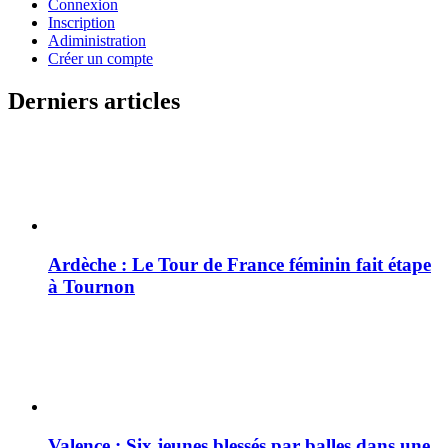
Connexion
Inscription
Adiministration
Créer un compte
Derniers articles
Ardèche : Le Tour de France féminin fait étape
à Tournon
Valence : Six jeunes blessés par balles dans une