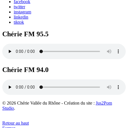
facebook
twitter
instagram
linkedin
tiktok
Chérie FM 95.5
Chérie FM 94.0
© 2026 Chérie Vallée du Rhône - Création du site :
Jus2Pom
Studio
.
Retour au haut