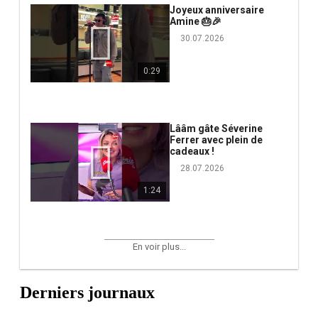
Joyeux anniversaire
Amine 🎂🎉
30.07.2026
0:29
Lââm gâte Séverine
Ferrer avec plein de
cadeaux !
28.07.2026
1:24
En voir plus...
Derniers journaux