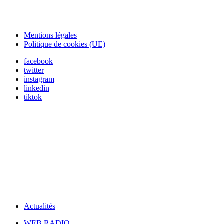
Mentions légales
Politique de cookies (UE)
facebook
twitter
instagram
linkedin
tiktok
Actualités
WEB RADIO