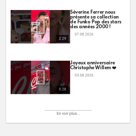
Séverine Ferrer nous
présente sa collection
de Funko Pop des stars
des années 2000 !
07.08.2026
2:29
Joyeux anniversaire
Christophe Willem ❤️
03.08.2026
0:28
En voir plus...