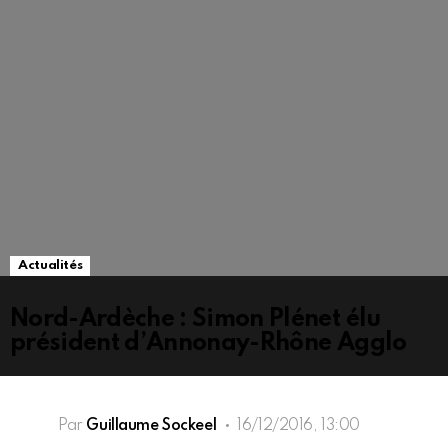
Actualités
Nord-Ardèche : Simon Plénet élu
président d’Annonay-Rhône Agglo
Par
Guillaume Sockeel
16/12/2016, 13:00