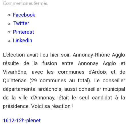
sur
Commentaires fermés
Nord-
Ardèche
Facebook
:
Twitter
Simon
Plénet
Pinterest
élu
président
LinkedIn
d’Annonay-
Rhône
L’élection avait lieu hier soir. Annonay-Rhône Agglo
Agglo
résulte de la fusion entre Annonay Agglo et
Vivarhône, avec les communes d’Ardoix et de
Quintenas (29 communes au total). Le conseiller
départemental ardéchois, aussi conseiller municipal
de la ville d’Annonay, était le seul candidat à la
présidence. Voici sa réaction !
1612-12h-plenet