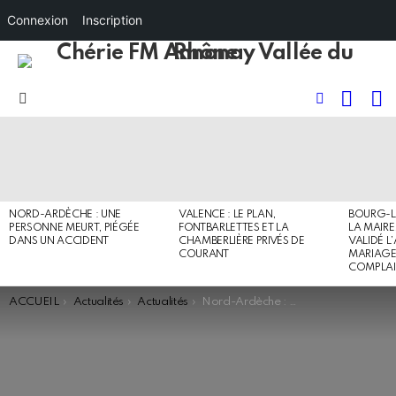
Connexion
Inscription
RECHE
I
FOLLOW
Menu
US
DERNIERS
ARTICLES
NORD-ARDÈCHE : UNE
VALENCE : LE PLAN,
BOURG-L
PERSONNE MEURT, PIÉGÉE
FONTBARLETTES ET LA
LA MAIRE
DANS UN ACCIDENT
CHAMBERLIÈRE PRIVÉS DE
VALIDÉ L
COURANT
MARIAGE 
COMPLAI
You are here:
ACCUEIL
Actualités
Actualités
Nord-Ardèche : Simon Plénet élu président d’Annonay-Rhône Agglo