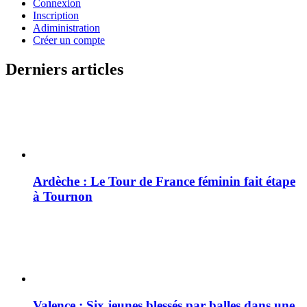
Connexion
Inscription
Adiministration
Créer un compte
Derniers articles
Ardèche : Le Tour de France féminin fait étape
à Tournon
Valence : Six jeunes blessés par balles dans une