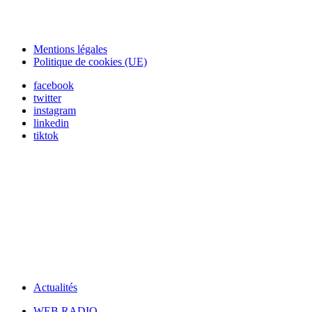
Mentions légales
Politique de cookies (UE)
facebook
twitter
instagram
linkedin
tiktok
Actualités
WEB RADIO