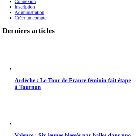
Connexion
Inscription
Adiministration
Créer un compte
Derniers articles
Ardèche : Le Tour de France féminin fait étape
à Tournon
Valence : Six jeunes blessés par balles dans une