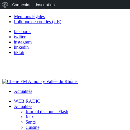
À
Connexion
Inscription
propos
Mentions légales
Politique de cookies (UE)
de
facebook
WordPress
twitter
instagram
linkedin
tiktok
Actualités
WEB RADIO
Actualités
Journal du Jour – Flash
Jeux
Santé
Cuisine