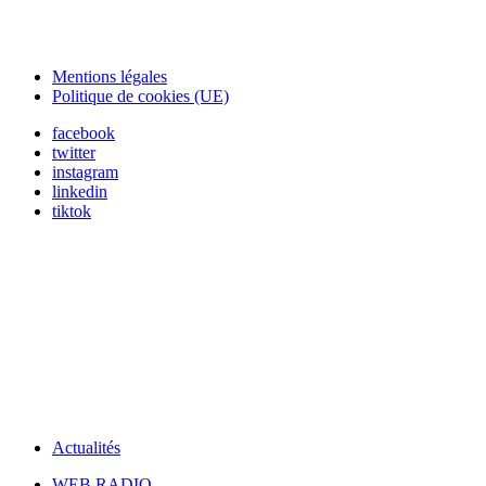
Mentions légales
Politique de cookies (UE)
facebook
twitter
instagram
linkedin
tiktok
Actualités
WEB RADIO