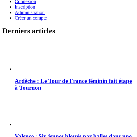
Connexion
Inscription
Adiministration
Créer un compte
Derniers articles
Ardèche : Le Tour de France féminin fait étape
à Tournon
Valence : Six jeunes blessés par balles dans une