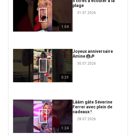
5 titres à écouter à la
plage
31.07.2026
1:04
Joyeux anniversaire
Amine 🎂🎉
30.07.2026
0:29
Lââm gâte Séverine
Ferrer avec plein de
cadeaux !
28.07.2026
1:24