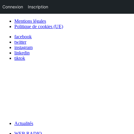
Connexion
Inscription
Mentions légales
Politique de cookies (UE)
facebook
twitter
instagram
linkedin
tiktok
Actualités
WEB RADIO